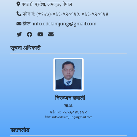
गण्डकी प्रदेश, लमजुङ, नेपाल
फोन नं: (+९७७)-०६६-५२०१४३, ०६६-५२०१४४
ईमेल: info.ddclamjung@gmail.com
सूचना अधिकारी
निरञ्जन ज्ञवाली
शा.अ.
फोन नं: ९८५६०४६८४२
ईमेल: info.ddclamjung@gmail.com
डाउनलोड