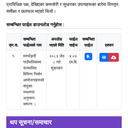
प्राविधिक पक्ष, देखिएका कमजोरी र सुधारका उपायहरूका बारेमा विस्तृत
समीक्षा र छलफल भएको थियो।
सम्बन्धित फाईल डाउनलोड गर्नुहोस :
सम्बन्धित
अपलोड
फाईल
सम्बन्धित
क्र.स.
फाईलको नाम
भएको मिति
साईज
फाईल
एक्सन
१.
मर्स्याङ्दी
२०८३ जेठ
४.०४
गाउँपालिकामा
८ गते
एम.बि.
सञ्चालित
शुक्रबार
विभिन्न निर्माण
आयोजनाहरुको
संयुक्त
स्थलगत
अनुगमन
सम्पन्न ।
थप सूचना/समाचार