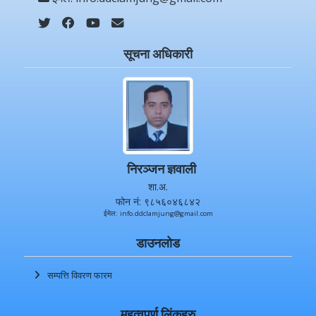
सूचना अधिकारी
निरञ्जन ज्ञवाली
शा.अ.
फोन नं: ९८५६०४६८४२
ईमेल: info.ddclamjung@gmail.com
डाउनलोड
सम्पत्ति विवरण फारम
महत्वपूर्ण लिंकहरु